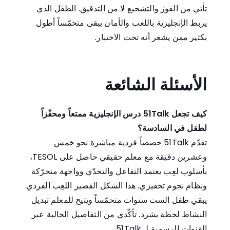
تأتي من الفوز والتشجيع لا من التدقيق. الطفل الذي
يربط الإنجليزية باللعب والأمان يبقى متحمّساً أطول
بكثير ممن يشعر أنه تحت الاختبار.
الأسئلة الشائعة
كيف تجعل 51Talk درس الإنجليزية ممتعاً ومحفّزاً
لطفل في السادسة؟
تقدّم 51Talk حصصاً فردية مباشرة نحو خمس
وعشرين دقيقة مع معلم حقيقي حاصل على TESOL،
بأسلوب لعِب يعتمد التفاعل والتحدّي وواجهة متحرّكة
ونظام نجوم تحفيزي. هذا الشكل القصير اللعِب الفردي
يبقي طفل الست سنوات متحمّساً ويتيح للمعلم تبديل
النشاط لحظة يشرد. تأكّدي من التفاصيل الحالية عبر
القنوات الرسمية لـ 51Talk.