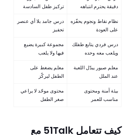
دقيقة يحترم انتباهه
تركيز طفل السادسة
نظام نقاط ونجوم يحفّزه
درس جامد بلا أي عنصر
على العودة
تحفيز
درس فردي يتابع طفلك
مجموعة كبيرة يضيع
ويلعب معه وحده
فيها ولا يلعب
معلم صبور يبدّل اللعبة
معلم يضغط على
عند الملل
الطفل ليركّز
بيئة آمنة ومحتوى
محتوى موحّد لا يراعي
مناسب للعمر
صغر الطفل
كيف تتعامل 51Talk مع