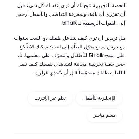
الحصة التجريبية تتيح لك أن ترَي بنفسك كل شيء قبل
أن تقرّري أي باقة، ولمعرفة التفاصيل والأسعار ارجعي
إلى القنوات الرسمية لـ 51Talk.
هل تريدين أن ترَي كيف يتفاعل طفلك ذو الست سنوات
مع درس ممتع يحوّل التعلّم إلى لعبة؟ يمكنك
الاطّلاع
على منهج 51Talk للأطفال
و
التعرّف على معلميها
، ثم
حجز حصة تجريبية مجانية
لتشاهدي بنفسك كيف تبقي
الألعاب طفلك متحمّساً قبل أن تتّخذي قرارك.
الإنجليزية للأطفال
تعلم عبر الإنترنت
معلم مباشر