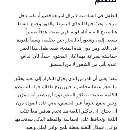
الطفل في السادسة لا يزال انتباهه قصيراً، لكنه دخل
مرحلة يحبّ فيها التحدّي البسيط والفوز وجمع النقاط.
هنا تصبح اللعبة أداة قوية: فهي تمنحه هدفاً صغيراً
يسعى إليه، وشعوراً بالإنجاز حين يحقّقه، وسبباً للعودة
في الغد. ومن دون هذه المتعة، يفقد طفل هذا العمر
حماسته بسرعة مهما كان المحتوى جيداً، لأن الدافع
عنده يأتي من الشعور لا من المنطق.
وهذا يعني أن الدرس الذي يحوّل التكرار إلى لعبة يحقّق
ما تعجز عنه المحاضرة. حين يربح طفلك جولة لأنه نطق
الكلمة صحيحة، يتكرّر النطق دون أن يشعر أنه يتمرّن.
وحين يجمع نجوماً عبر الحصص، يبني عادة العودة دون
أن يحتاج إلى تذكير. اللعبة هنا تخدم هدفين معاً: تثبّت
اللغة، وتحافظ على الحماسة. والمعلم الذكي يستخدمها
بوعي، فيبدّل اللعبة لحظة يلمح بوادر الملل ويعيد