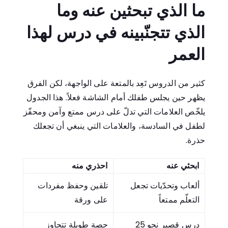
ما الذي تبحثين عنه وما
الذي تتجنّبينه في درس لهذا
العمر
كثير من الدروس تَعِد بالمتعة على الواجهة، لكن الفرق
يظهر حين يجلس طفلك أمام الشاشة فعلاً. هذا الجدول
يلخّص العلامات التي تدلّ على درس ممتع وآمن ومحفّز
لطفل في السادسة، والعلامات التي ينبغي أن تجعلك
حذرة.
ابحثي عنه
احذري منه
ألعاب وتحدّيات تجعل
تلقين وحفظ مفردات
التعلّم ممتعاً
على ورقة
درس قصير نحو 25
حصة طويلة تتجاوز