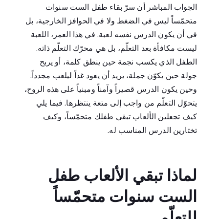
الجواب المباشر أن سرّ بقاء طفل الست سنوات
متحمّساً ليس في الضغط ولا في الحوافز الخارجية، بل
في أن يكون الدرس نفسه لعبة. في هذا العمر، اللعبة
ليست مكافأة بعد التعلّم، بل هي محرّك التعلّم ذاته.
الطفل الذي يكسب نجمة حين ينطق كلمة، أو يربح
جولة حين يكوّن جملة، يريد أن يعود غداً ليلعب مجدداً.
وحين يكون الدرس قصيراً وآمناً ومبنياً على هذه الروح،
يتحوّل التعلّم من واجب إلى متعة ينتظرها. فيما يلي
كيف تجعلين الألعاب تبقي طفلك متحمّساً، وكيف
تختارين الدرس المناسب له.
لماذا تبقي الألعاب طفل
الست سنوات متحمّساً
للتعلّم