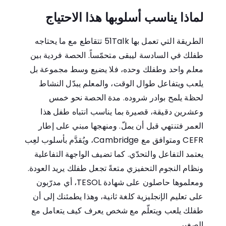
لماذا يناسب أسلوبها هذا الاحتياج
الطريقة التي تعمل بها 51Talk تتقاطع مع ما يحتاجه
طفلك في السادسة ليبقى متحمّساً. الحصة فردية بين
معلم واحد وطفلك وحده، فلا يضيع وسط مجموعة بل
يلعب ويتفاعل طوال الوقت، والمعلم يبدّل النشاط
لحظة يلمح بوادر شروده. مدة الحصة نحو خمس
وعشرين دقيقة، قصيرة بما يناسب انتباه طفل هذا
العمر فتنتهي قبل أن يملّ. ومنهجها مبني على إطار
CEFR ومتوافق مع Cambridge، ويُقدَّم بأسلوب لعِب
يعتمد التفاعل والتحدّي. كما تضيف الواجهة التفاعلية
ونظام النجوم التحفيزي متعةً تجعل طفلك يريد العودة.
ومعلموها حاصلون على شهادة TESOL، أي مدرّبون
على تعليم الإنجليزية كلغة ثانية، وهذا يطمئنك إلى أن
طفلك يلعب ويتعلّم مع شخص يعرف كيف يتعامل مع
الصغير.