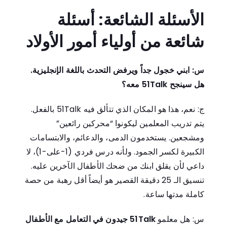
الأسئلة الشائعة: أسئلة
شائعة من أولياء أمور الأولاد
س: ابني خجول جداً ويرفض التحدث باللغة الإنجليزية.
هل سينجح 51Talk معه؟
ج: نعم، هذا هو المكان الذي تتألق فيه
51Talk
بالفعل.
يتم تدريب المعلمين ليكونوا “محركين رائعين”
ومشجعين. يستخدمون الدمى، والدعائم، والابتسامات
الكبيرة لكسر الجمود. ولأنه درس فردي (1-على-1)، لا
داعي لأن يقلق ابنك من ضحك الأطفال الآخرين عليه.
تنسيق الـ 25 دقيقة القصير هو أيضاً أقل رهبة من حصة
كاملة مدتها ساعة.
س: هل معلمو
51Talk جيدون في التعامل مع الأطفال