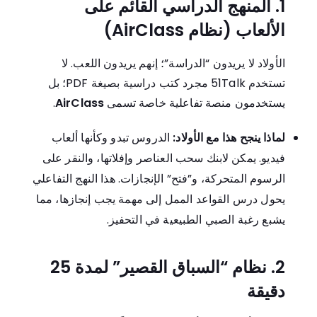
1. المنهج الدراسي القائم على
الألعاب (نظام AirClass)
الأولاد لا يريدون “الدراسة”؛ إنهم يريدون اللعب. لا
تستخدم 51Talk مجرد كتب دراسية بصيغة PDF؛ بل
يستخدمون منصة تفاعلية خاصة تسمى
AirClass
.
لماذا ينجح هذا مع الأولاد:
الدروس تبدو وكأنها ألعاب
فيديو. يمكن لابنك سحب العناصر وإفلاتها، والنقر على
الرسوم المتحركة، و”فتح” الإنجازات. هذا النهج التفاعلي
يحول درس القواعد الممل إلى مهمة يجب إنجازها، مما
يشبع رغبة الصبي الطبيعية في التحفيز.
2. نظام “السباق القصير” لمدة 25
دقيقة