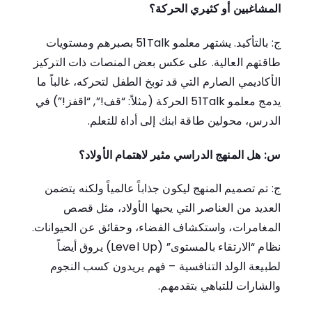
المشاغبين أو كثيري الحركة؟
ج: بالتأكيد. يشتهر معلمو 51Talk بصبرهم ومستويات
طاقتهم العالية. على عكس بعض المنصات ذات التركيز
الأكاديمي الصارم التي قد توبخ الطفل لتحركه، غالباً ما
يدمج معلمو 51Talk الحركة (مثلاً: “قف!”, “اقفز!”) في
الدرس، محولين طاقة ابنك إلى أداة للتعلم.
س: هل المنهج الدراسي مثير لاهتمام الأولاد؟
ج: تم تصميم المنهج ليكون جذاباً عالمياً ولكنه يتضمن
العديد من العناصر التي يحبها الأولاد، مثل قصص
المغامرات، واستكشاف الفضاء، وحقائق عن الحيوانات.
نظام “الارتقاء بالمستوى” (Level Up) يروق أيضاً
لطبيعة الولد التنافسية – فهم يريدون كسب النجوم
والشارات للتباهي بتقدمهم.