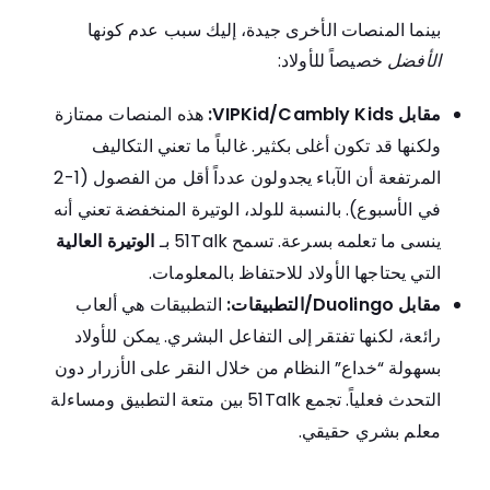
بينما المنصات الأخرى جيدة، إليك سبب عدم كونها
الأفضل
خصيصاً للأولاد:
مقابل VIPKid/Cambly Kids:
هذه المنصات ممتازة
ولكنها قد تكون أغلى بكثير. غالباً ما تعني التكاليف
المرتفعة أن الآباء يجدولون عدداً أقل من الفصول (1-2
في الأسبوع). بالنسبة للولد، الوتيرة المنخفضة تعني أنه
ينسى ما تعلمه بسرعة. تسمح 51Talk بـ
الوتيرة العالية
التي يحتاجها الأولاد للاحتفاظ بالمعلومات.
مقابل Duolingo/التطبيقات:
التطبيقات هي ألعاب
رائعة، لكنها تفتقر إلى التفاعل البشري. يمكن للأولاد
بسهولة “خداع” النظام من خلال النقر على الأزرار دون
التحدث فعلياً. تجمع 51Talk بين متعة التطبيق ومساءلة
معلم بشري حقيقي.