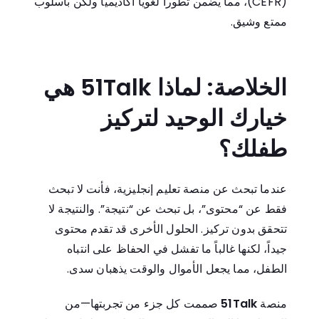
(CEFR)، مما يضمن تطوراً لغوياً أكاديمياً ولكن بأسلوب
ممتع وشيق.
الخلاصة: لماذا 51Talk هي
خيارك الوحيد لتركيز
طفلك؟
عندما تبحث عن منصة تعليم إنجليزية، فأنت لا تبحث
فقط عن “محتوى”، بل تبحث عن “نتيجة”. والنتيجة لا
تتحقق بدون تركيز. الحلول الأخرى قد تقدم محتوى
جيداً، لكنها غالباً ما تفشل في الحفاظ على انتباه
الطفل، مما يجعل الأموال والوقت يذهبان سدى.
منصة
51Talk
صممت كل جزء من تجربتها—من