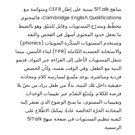
مناهج 51Talk مبنية على إطار CEFR ومتوائمة مع
Cambridge English Qualifications، فالمحتوى
مخطّط ومتدرّج المستويات وقابل للتنبّؤ، وهو بالضبط
ما يجعل حدود المحتوى أسهل في الفحص والثقة.
وتستخدم المستويات المبكّرة الصوتيات (phonics)
والاستجابة الجسدية الكاملة (TPR) لبناء الأسس، بينما
تنتقل المستويات الأعلى إلى القراءة عبر المواد، فتنمو
البنية مع الطفل. وفي الوقت نفسه، ولأن الحصص
فردية ومباشرة، يوجد متّسع لممارسة كلام ومحادثة
حقيقية داخل تلك البنية، بدلًا من طفل يردّد من نصّ بلا
فرصة للكلام. ويُتتبَّع التقدّم عبر تقييمات الوحدات
وتقييمات المستوى، ما يمنح الوضوح الذي تفتقر إليه
المحادثة الحرّة الخالصة عادةً. يمكنك الاطّلاع على
كيفية تنظيم المستويات في
صفحة منهج 51Talk
الرسمية
.