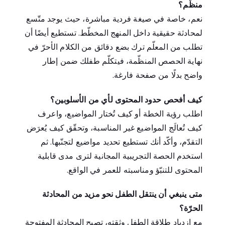
منظّم؟
نعم، خاصة في صيغة فردية مباشرة، حيث يوجد متّسع
لمحادثة حقيقية داخل المنهج المخطّط. تستطيع أيضًا أن
تطلب من المعلّم ترك بضع دقائق من الكلام الأحرّ في
نهاية الحصص المنظّمة، فيتكلّم طفلك ضمن إطار
واضح بدلًا من صفحة فارغة.
كيف أفحص حدود المحتوى لأي من الأسلوبين؟
اطلب رؤية الخطة أو كيف تُختار المواضيع، واعرف
كيف تُعالَج المواضيع غير المناسبة، وتحقّق كيف يُعرَض
التقدّم، وأكّد أنك تستطيع تحديد مواضيع لتجنّبها. ثم
استخدم الحصة التجريبية المجانية لترى مدى قابلية
المحتوى للتنبّؤ ومناسبته للعمر في الواقع.
متى ينبغي أن ينتقل الطفل نحو مزيد من المحادثة
الحرّة؟
مع ازدياد طلاقة الطفل وثقته، تصبح المحادثة المفتوحة