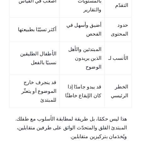
بالمستويات
أصعب في القياس
التقدّم
والتقارير
حدود
أضيق وأسهل في
أكثر تسيّبًا بطبيعتها
المحتوى
الفحص
المبتدئين والأهل
الأطفال الطليقين
الأنسب لـ
الذين يريدون
نسبيًا بالفعل
الوضوح
قد ينجرف خارج
الخطر
قد يبدو جامدًا إذا
الموضوع أو يتعثّر
الرئيسي
كان الإيقاع خاطئًا
للمبتدئ
هذا ليس حكمًا، بل طريقة لمطابقة الأسلوب مع طفلك.
المبتدئ القلق والمتحدّث الواثق على طرفين متقابلين،
ويُخدَمان بتركيزين متقابلين.