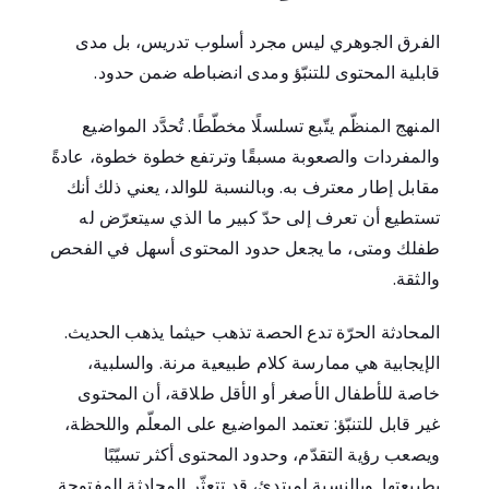
الفرق الجوهري ليس مجرد أسلوب تدريس، بل مدى
قابلية المحتوى للتنبّؤ ومدى انضباطه ضمن حدود.
المنهج المنظّم يتّبع تسلسلًا مخطّطًا. تُحدَّد المواضيع
والمفردات والصعوبة مسبقًا وترتفع خطوة خطوة، عادةً
مقابل إطار معترف به. وبالنسبة للوالد، يعني ذلك أنك
تستطيع أن تعرف إلى حدّ كبير ما الذي سيتعرّض له
طفلك ومتى، ما يجعل حدود المحتوى أسهل في الفحص
والثقة.
المحادثة الحرّة تدع الحصة تذهب حيثما يذهب الحديث.
الإيجابية هي ممارسة كلام طبيعية مرنة. والسلبية،
خاصة للأطفال الأصغر أو الأقل طلاقة، أن المحتوى
غير قابل للتنبّؤ: تعتمد المواضيع على المعلّم واللحظة،
ويصعب رؤية التقدّم، وحدود المحتوى أكثر تسيّبًا
بطبيعتها. وبالنسبة لمبتدئ، قد تتعثّر المحادثة المفتوحة