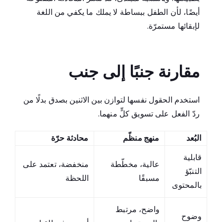
أيضًا، لأن الطفل ببساطة لا يملك ما يكفي من اللغة
لإبقائها مستمرّة.
مقارنة جنبًا إلى جنب
استخدم الحقول نفسها لتوازن بين الاثنين بصدق بدلًا من
ردّ الفعل على تسويق كلٍّ منهما.
البُعد
منهج منظّم
محادثة حرّة
قابلية
عالية، مخطّطة
منخفضة، تعتمد على
التنبّؤ
مسبقًا
اللحظة
بالمحتوى
واضح، مرتبط
وضوح