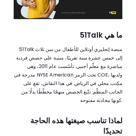
ما هي 51Talk
51Talk منصة إنجليزي أونلاين للأطفال من سن ثلاث
إلى خمس عشرة سنة تقريبًا، مبنية على حصص فردية
مباشرة مع معلّم أجنبي. تأسّست عام 2011، وهي
مدرجة في NYSE American تحت الرمز COE، ولديها
مكتب محلي في الرياض. في هذا النقاش، تقع على
الجانب المنظّم: تتّبع الحصص منهجًا مخطّطًا بدلًا من
كونها محادثة مفتوحة.
لماذا تناسب صيغتها هذه الحاجة
تحديدًا