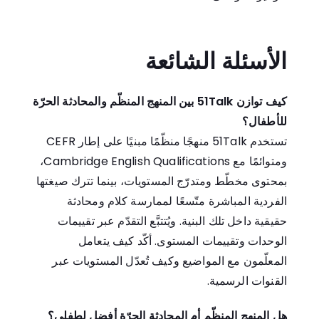
الأسئلة الشائعة
كيف توازن 51Talk بين المنهج المنظّم والمحادثة الحرّة
للأطفال؟
تستخدم 51Talk منهجًا منظّمًا مبنيًا على إطار CEFR
ومتوائمًا مع Cambridge English Qualifications،
بمحتوى مخطّط ومتدرّج المستويات، بينما تترك صيغتها
الفردية المباشرة متّسعًا لممارسة كلام ومحادثة
حقيقية داخل تلك البنية. ويُتتبَّع التقدّم عبر تقييمات
الوحدات وتقييمات المستوى. أكّد كيف يتعامل
المعلّمون مع المواضيع وكيف تُعدّل المستويات عبر
القنوات الرسمية.
هل المنهج المنظّم أم المحادثة الحرّة أفضل لطفلي؟