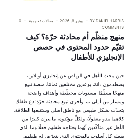
DANIEL HARRIS
BY
يونيو 6, 2026
مقالات تعليمية
0
COMMENTS
منهج منظّم أم محادثة حرّة؟ كيف
تقيّم حدود المحتوى في حصص
الإنجليزي للأطفال
حين يبحث الأهل في الرياض عن إنجليزي أونلاين،
يصطدمون دائمًا بوعدين مختلفين تمامًا. منصة تبيع
منهجًا منظّمًا: مستويات مخطّطة وأهداف واضحة
ومسار من أ إلى ب. وأخرى تبيع محادثة حرّة: دع طفلك
يتحدّث بشكل طبيعي مع ناطق أصلي وستتبعها الطلاقة.
كلاهما يبدو معقولًا، ولكلٍّ مؤيّدوه، ما يترك كثيرًا من
الأهل غير متأكّدين أيّهما يحتاجه طفلهم فعلًا وما الذي
يفعله كل أسلوب بالمحتوى الذي يتعرّض له طفلهم.