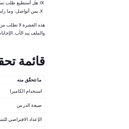
هل أستطيع طلب نس
بمن أتواصل، وما راب
هذه العشرة لا تطلب من ا
والملف بيد الأب. الإجابات
قائمة تح
ما تتحقّق منه
استخدام الكاميرا
صيغة الدرس
الإعداد الافتراضي للت