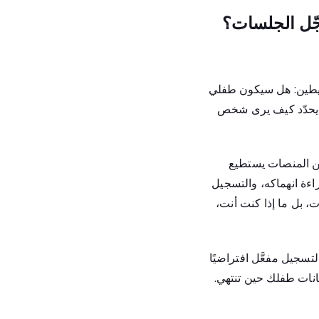
جّل الجلسات؟
بسيطين: هل سيكون طفلي
نه يحدّد كيف يرى شخص
من المنصات يستطيع
اءة انهماكه، والتسجيل
 بل ما إذا كنت أنت،
سجيل مفعَّل افتراضيًا
انات طفلك حين تنتهي.