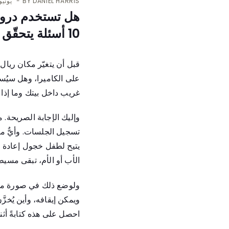
DANIEL HARRIS
BY
يونيو 3, 26
هل تستخدم دروس 
10 أسئلة يتحقّق منها الأهل في السعودية قبل التسجيل
قبل أن يتغيّر مكان ريا
على الكاميرا، وهل سيُس
غريب داخل بيتك وما إذا 
وإليك الإجابة الصريحة.
تسجيل الجلسات. وأيٌّ من
يتيح لطفل خجول إعادة م
الأب أو الأم، تبقى مسيطرً
ولوضع ذلك في صورة ملموس
ويمكن إيقافه، وأين يُخز
احصل على هذه كتابةً أثن