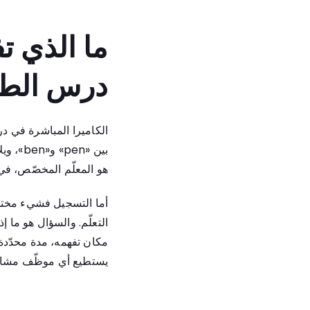
ما الذي ت
درس الط
الكاميرا المباشرة في در
بين «n
هو المعلّم المخصّص، في
أما التسجيل فشيء مختلف،
التعلّم. والسؤال هو ما 
مكان تفهمه، مدة محدّدة، 
يستطيع أي موظّف مشاهدت