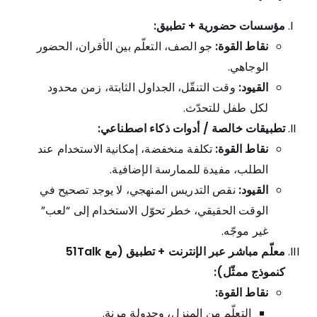
مؤسسات حضورية + تطبيق:
نقاط القوة:
جو الصف، التعلّم بين الأقران، الحضور
الوجاهي.
القيود:
وقت التنقّل، الجداول الثابتة، زمن محدود
لكل طفل للتحدّث.
تطبيقات خالصة / أدوات ذكاء اصطناعي:
نقاط القوة:
تكلفة منخفضة، إمكانية الاستخدام عند
الطلب، مفيدة للممارسة الإضافية.
القيود:
نقص التدريس المنهجي، لا يوجد تصحيح في
الوقت الحقيقي، خطر تحوّل الاستخدام إلى “لعب”
غير موجّه.
معلّم مباشر عبر الإنترنت + تطبيق (مع
51Talk
كنموذج ممثّل):
نقاط القوة:
التعلّم من المنزل، وجدولة مرنة.