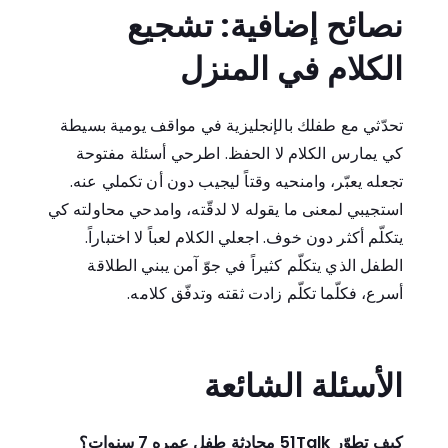
نصائح إضافية: تشجيع
الكلام في المنزل
تحدّثي مع طفلك بالإنجليزية في مواقف يومية بسيطة
كي يمارس الكلام لا الحفظ. اطرحي أسئلة مفتوحة
تجعله يعبّر، وامنحيه وقتاً ليجيب دون أن تكملي عنه.
استجيبي لمعنى ما يقوله لا لدقّته، وامدحي محاولته كي
يتكلّم أكثر دون خوف. اجعلي الكلام لعباً لا اختباراً.
الطفل الذي يتكلّم كثيراً في جوّ آمن يبني الطلاقة
أسرع، فكلّما تكلّم زادت ثقته وتدفّق كلامه.
الأسئلة الشائعة
كيف تطوّر 51Talk محادثة طفل عمره 7 سنوات؟