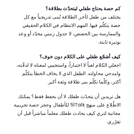
كم حصة يحتاج طفلي ليتحدّث بطلاقة؟
يختلف من طفل لآخر. الطلاقة تُبنى تدريجياً مع كل
حصة يتكلّم فيها. المهم الانتظام في الكلام الحقيقي
والممارسة بين الحصص، لا جدول زمني محدّد أو وعد
بوتيرة ثابتة.
كيف أشجّع طفلي على الكلام دون خوف؟
اجعلي الكلام لعباً لا اختباراً، واستجيبي لمعناه لا لدقّته،
وامدحي محاولته. الطفل الذي لا يخاف الخطأ يتكلّم
أكثر، وكلّما تكلّم بنى طلاقة وثقة أكبر.
هل تريدين أن يتحدّث طفلك لا أن يحفظ فقط؟ يمكنك
الاطّلاع على منهج 51Talk للأطفال
و
حجز حصة تجريبية
مجانية
لتري كيف يحادث طفلك معلماً مباشراً قبل أن
تقرّري.