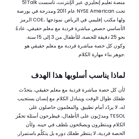
51Talk منصة تعليم إنجليزي عبر الإنترنت، تأسست
عام 2011 ومدرجة في بورصة NYSE American تحت
الرمز COE، ولها مكتب إقليمي في الرياض. نموذجها
الأساسي حصص مباشرة فردية مع معلم حقيقي، عادةً
نحو 25 دقيقة للحصة، للأطفال من 3 إلى 15 سنة.
وكون كل حصة مباشرة فردية مع معلم حقيقي هو
جوهر بناء مهارة الكلام.
لماذا يناسب أسلوبها هذا الهدف
لأن كل حصة مباشرة فردية مع معلم حقيقي، يتحدّث
طفلك طوال الوقت ويتبادل الكلام مع إنسان يستجيب
له، لا يردّد أمام تطبيق. والمعلمون حاصلون على
TESOL ومدرّبون على الأطفال، فيطرحون أسئلة تحفّز
الكلام وينتظرون ويصحّحون بلطف في حينه. ولأن
الحصة فردية، لا ينتظر طفلك دوره بل يتكلّم باستمرار.