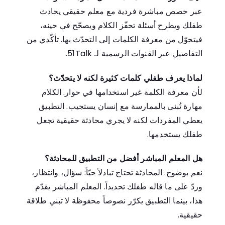
عبر حصص مباشرة فردية مع معلم حقيقي يحادث
طفلك ويطرح أسئلة تحفّز الكلام ويصحّح في حينه،
فيتحوّل من معرفة الكلمات إلى التحدّث بها. تأكّدي من
التفاصيل عبر القنوات الرسمية لـ 51Talk.
لماذا يعرف طفلي كلمات كثيرة لكنه لا يتحدّث؟
لأن معرفة الكلمة غير استخدامها في حوار. الكلام
مهارة تُبنى بالممارسة مع إنسان يستجيب. التطبيق
يعطي المفردات لكنه لا يجري محادثة حقيقية تجعل
طفلك يستخدمها.
هل المعلم المباشر أفضل من التطبيق للمحادثة؟
نعم بوضوح. المحادثة تحتاج تبادلاً حيّاً: سؤال، وانتظار،
وردّ على ما قاله طفلك تحديداً. المعلم المباشر يقدّم
هذا، بينما التطبيق يكرّر نصوصاً محفوظة لا تبني طلاقة
حقيقية.