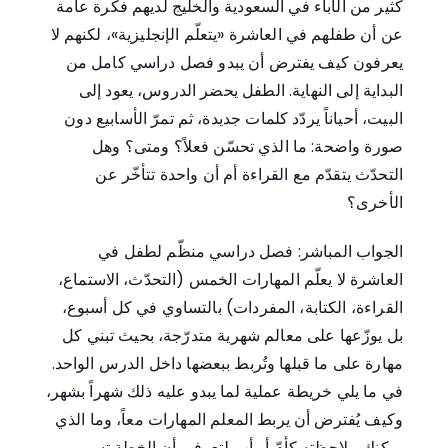
كثير من الآباء في السعودية والخليج لديهم فكرة عامة
عن أن طفلهم في العاشرة «يتعلّم الإنجليزية»، لكنهم لا
يعرفون كيف يفترض أن يبدو فصل دراسي كامل من
البداية إلى النهاية. الطفل يحضر الدروس، يعود إلى
البيت، أحياناً يردّد كلمات جديدة، ثم تمرّ الأسابيع دون
صورة واضحة: ما الذي تحسّن فعلاً؟ ومتى؟ وهل
التحدّث يتقدّم مع القراءة أم أن واحدة تتأخّر عن
الأخرى؟
الجواب المباشر: فصل دراسي منظّم لطفل في
العاشرة لا يعلّم المهارات الخمس (التحدّث، الاستماع،
القراءة، الكتابة، المفردات) بالتساوي في كل أسبوع،
بل يوزّعها على معالم شهرية متدرّجة، بحيث تبني كل
مهارة على ما قبلها وتُربط ببعضها داخل الدرس الواحد.
في ما يلي خريطة عملية لما يبدو عليه ذلك شهراً بشهر،
وكيف يُفترض أن يربط المعلم المهارات معاً، وما الذي
يمكنك ملاحظته كأمّ أو أب لتعرفي أن الخطة تسير