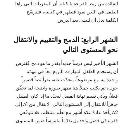
الفائدة من ربط القراءة بالكتابة أن المفردات التي رآها
الطفل في النص تعود فتظهر في كتابته، فتترسّخ
الكلمة بدل أن تُنسى بعد الدرس.
الشهر الرابع: الدمج والتقييم والانتقال
نحو المستوى التالي
الشهر الأخير ليس درساً جديداً بقدر ما هو دمج. يُفترض
أن يستخدم الطفل المهارات الأربع معاً في مهمّة
واحدة: يسمع موضوعاً، يتحدّث عنه، يقرأ نصاً قصيراً
حوله، ثم يكتب جملاً. هنا تظهر صورة واضحة لما تحقّق
فعلاً، ويأتي تقييم نهاية الفصل ليحدّد ما إذا كان الطفل
جاهزاً للانتقال إلى المستوى التالي. الانتقال من A1 إلى
A2 يأخذ عادةً عدّة أشهر مع تعلّم منتظم، فلا تتوقّعي
قفزة في فصل واحد بل تقدّماً ملموساً ضمن المستوى.