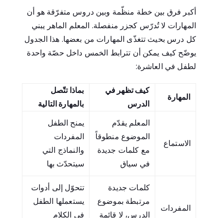
أكبر فرق بين خطة منظّمة وبين دروس متفرّقة هو أن
المهارات لا تُدرّس كجزر منفصلة. المعلم الماهر يبني
كل درس بحيث تتغذّى المهارات من بعضها. هذا الجدول
يوضّح كيف يمكن أن تترابط الخمس داخل حصّة واحدة
لطفل في العاشرة:
كيف تظهر في
بماذا تتّصل
المهارة
الدرس
بالمهارة التالية
المعلم يقدّم
يمنح الطفل
الموضوع منطوقاً
المفردات
الاستماع
مع كلمات جديدة
والنماذج التي
في سياق
سيتحدّث بها
كلمات جديدة
تتحوّل إلى أدوات
مرتبطة بموضوع
يستعملها الطفل
المفردات
الدرس، لا قائمة
في الكلام