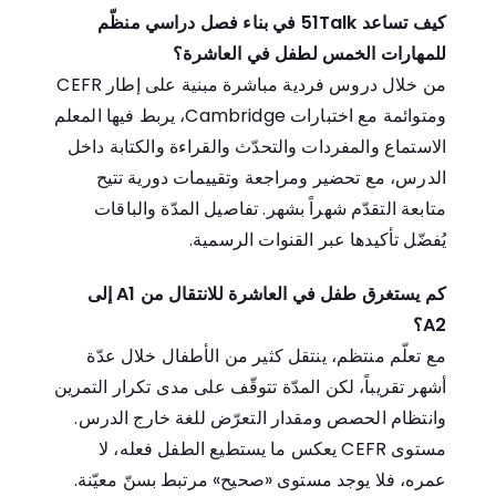
كيف تساعد 51Talk في بناء فصل دراسي منظّم
للمهارات الخمس لطفل في العاشرة؟
من خلال دروس فردية مباشرة مبنية على إطار CEFR
ومتوائمة مع اختبارات Cambridge، يربط فيها المعلم
الاستماع والمفردات والتحدّث والقراءة والكتابة داخل
الدرس، مع تحضير ومراجعة وتقييمات دورية تتيح
متابعة التقدّم شهراً بشهر. تفاصيل المدّة والباقات
يُفضّل تأكيدها عبر القنوات الرسمية.
كم يستغرق طفل في العاشرة للانتقال من A1 إلى
A2؟
مع تعلّم منتظم، ينتقل كثير من الأطفال خلال عدّة
أشهر تقريباً، لكن المدّة تتوقّف على مدى تكرار التمرين
وانتظام الحصص ومقدار التعرّض للغة خارج الدرس.
مستوى CEFR يعكس ما يستطيع الطفل فعله، لا
عمره، فلا يوجد مستوى «صحيح» مرتبط بسنّ معيّنة.