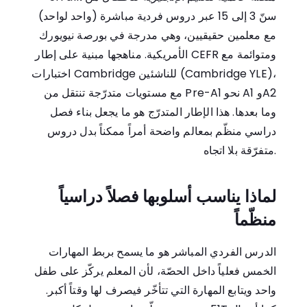
سنّ 3 إلى 15 عبر دروس فردية مباشرة (واحد لواحد)
مع معلمين حقيقيين، وهي مدرجة في بورصة نيويورك
الأمريكية. مناهجها مبنية على إطار CEFR ومتوائمة مع
اختبارات Cambridge للناشئين (Cambridge YLE)،
مع مستويات متدرّجة تنتقل من Pre-A1 نحو A1 وA2
وما بعدها. هذا الإطار المتدرّج هو ما يجعل بناء فصل
دراسي منظّم بمعالم واضحة أمراً ممكناً بدل دروس
متفرّقة بلا اتجاه.
لماذا يناسب أسلوبها فصلاً دراسياً
منظّماً
الدرس الفردي المباشر هو ما يسمح بربط المهارات
الخمس فعلياً داخل الحصّة، لأن المعلم يركّز على طفل
واحد ويتابع المهارة التي تتأخّر فيصرف لها وقتاً أكبر.