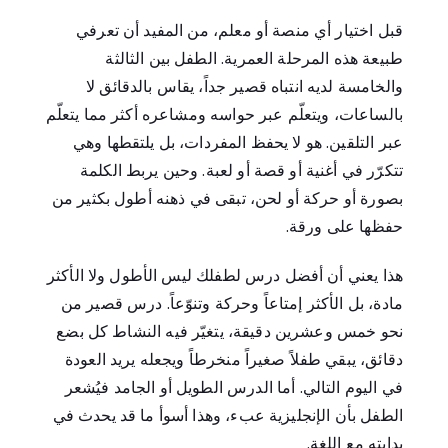
قبل اختيار أي منصة أو معلم، من المفيد أن تعرفي
طبيعة هذه المرحلة العمرية. الطفل بين الثالثة
والخامسة لديه انتباه قصير جداً، يقاس بالدقائق لا
بالساعات، ويتعلّم عبر حواسه ومشاعره أكثر مما يتعلّم
عبر التلقين. هو لا يحفظ المفردات، بل يلتقطها وهي
تتكرّر في أغنية أو قصة أو لعبة. وحين يربط الكلمة
بصورة أو حركة أو لحن، تبقى في ذهنه أطول بكثير من
حفظها على ورقة.
هذا يعني أن أفضل درس لطفلك ليس الأطول ولا الأكثر
مادة، بل الأكثر إمتاعاً وحركة وتنوّعاً. درس قصير من
نحو خمس وعشرين دقيقة، يتغيّر فيه النشاط كل بضع
دقائق، يبقي طفلاً صغيراً منخرطاً ويجعله يريد العودة
في اليوم التالي. أما الدرس الطويل أو الجامد فيُشعر
الطفل بأن الإنجليزية عبء، وهذا أسوأ ما قد يحدث في
بدايته مع اللغة.