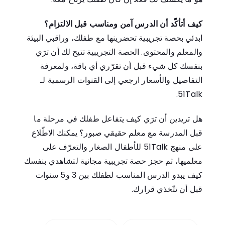
كيف أتأكّد أن الدرس آمن ومناسب قبل الالتزام؟
ابدئي بحصة تجريبية تحضرينها مع طفلك، وراقبي البيئة
والمعلم والمحتوى. الحصة التجريبية تتيح لك أن ترَي
بنفسك كل شيء قبل أن تقرّري أي باقة، ولمعرفة
التفاصيل والأسعار ارجعي إلى القنوات الرسمية لـ
51Talk.
هل تريدين أن ترَي كيف يتفاعل طفلك في مرحلة ما
قبل المدرسة مع معلم حقيقي صبور؟ يمكنك
الاطّلاع
على منهج 51Talk للأطفال الصغار
و
التعرّف على
معلميها
، ثم
حجز حصة تجريبية مجانية
لتشاهدي بنفسك
كيف يبدو الدرس المناسب لطفلك بين 3 و5 سنوات
قبل أن تتّخذي قرارك.