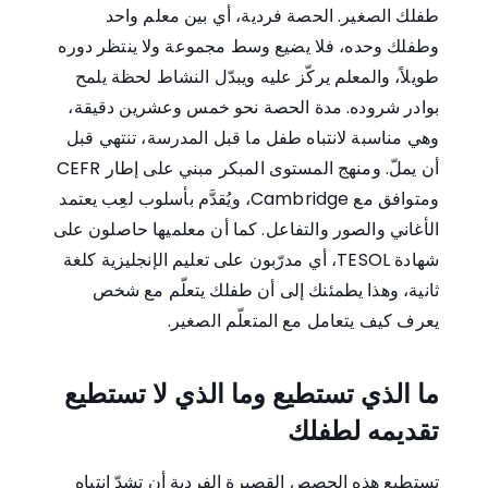
طفلك الصغير. الحصة فردية، أي بين معلم واحد
وطفلك وحده، فلا يضيع وسط مجموعة ولا ينتظر دوره
طويلاً، والمعلم يركّز عليه ويبدّل النشاط لحظة يلمح
بوادر شروده. مدة الحصة نحو خمس وعشرين دقيقة،
وهي مناسبة لانتباه طفل ما قبل المدرسة، تنتهي قبل
أن يملّ. ومنهج المستوى المبكر مبني على إطار CEFR
ومتوافق مع Cambridge، ويُقدَّم بأسلوب لعِب يعتمد
الأغاني والصور والتفاعل. كما أن معلميها حاصلون على
شهادة TESOL، أي مدرّبون على تعليم الإنجليزية كلغة
ثانية، وهذا يطمئنك إلى أن طفلك يتعلّم مع شخص
يعرف كيف يتعامل مع المتعلّم الصغير.
ما الذي تستطيع وما الذي لا تستطيع
تقديمه لطفلك
تستطيع هذه الحصص القصيرة الفردية أن تشدّ انتباه