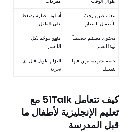
طوال الوقت
مفردات
معلم صبور يحبّ
أسلوب صارم يضغط
الأطفال الصغار
على الطفل
محتوى مصمّم خصيصاً
منهج موحّد لكل
لهذا العمر
الأعمار
حصة تجريبية ترين فيها
التزام طويل قبل أي
بنفسك
تجربة
كيف تتعامل 51Talk مع
تعليم الإنجليزية لأطفال ما
قبل المدرسة