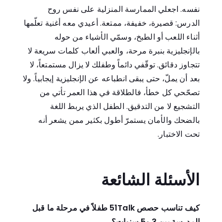
نفسه. اجعلي الممارسة المنزلية على نفس روح
الدرس: قصيرة، خفيفة، ممتعة. أعيدي معه أغنية تعلّمها
أثناء اللعب أو الطبخ، وسمّي الأشياء من حوله
بالإنجليزية بنبرة مرحة، والعبي ألعاب كلمات سريعة لا
تتجاوز دقائق. توقّفي دائماً وطفلك لا يزال مستمتعاً، لا
بعد أن يملّ، حتى يبقى انطباعه عن الإنجليزية إيجابياً. ولا
تصحّحي كل خطأ، فالطلاقة في هذا العمر تأتي من
التشجيع لا من التدقيق. الطفل الذي يربط اللغة
بالضحك والأمان يستمرّ أطول بكثير ممن يشعر أنه
تحت الاختبار.
الأسئلة الشائعة
كيف تناسب حصص 51Talk طفلاً في مرحلة ما قبل
المدرسة بين 3 و5 سنوات؟