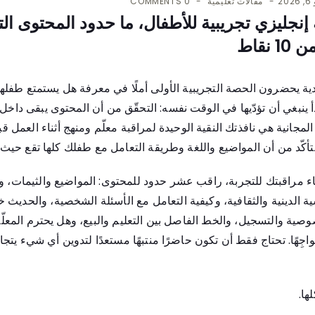
20
مقالات تعليمية
0 COMMENTS
نجليزي تجريبية للأطفال، ما حدود المحتوى الت
نقاط
ية يحضرون الحصة التجريبية الأولى أملًا في معرفة هل يستمتع طفلهم
أ ينبغي أن تؤدّيها في الوقت نفسه: التحقّق من أن المحتوى يبقى داخل ا
المجانية هي نافذتك النقية الوحيدة لمراقبة معلّم ومنهج أثناء العمل ق
كّد من أن المواضيع واللغة وطريقة التعامل مع طفلك كلها تقع حيث ت
ناء مراقبتك للتجربة، راقب عشر حدود للمحتوى: المواضيع والثيمات، و
ية الدينية والثقافية، وكيفية التعامل مع الأسئلة الشخصية، والحديث
صية والتسجيل، والخط الفاصل بين التعليم والبيع، وهل يحترم المعلّم
ِهًا. تحتاج فقط أن تكون حاضرًا منتبهًا مستعدًا لتدوين أي شيء يتجا
ها.