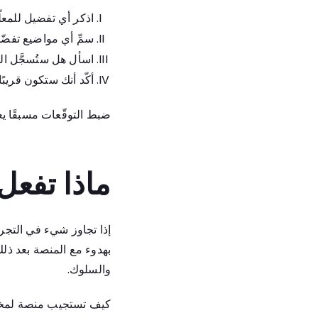
اذكر أي تفضيل للمعلّ
سمِّ أي مواضيع تفضّل
اسأل هل ستُسجَّل الح
أكّد أنك ستكون قريبً
ضبط التوقّعات مسبقًا يع
ماذا تفعل 
إذا تجاوز شيء في التجرب
بهدوء مع المنصة بعد ذل
والسلوك.
كيف تستجيب منصة لمخاوف 