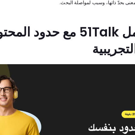
عنى بحدّ ذاتها، وسبب لمواصلة البحث.
كيف تتعامل 51Talk مع حدود 
تجريبية