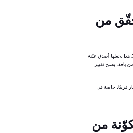
قّق من
 هذا يجعلها أصدق عيّنة
ن باقة، يصبح تغيير
ار قريبًا، خاصة في
وّنة من