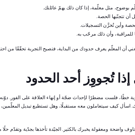
م بوضوح، مثل معلّمة، إذا كان ذلك يهمّ عائلتك.
 أن تتجنّبها الحصة.
صة وأين تُخزَّن التسجيلات.
ا للمراقبة، وأن ذلك مرحّب به.
ني أن المعلّم يعرف حدودك من البداية، فتصبح التجربة تحقّقًا من احتر
إذا تُجووِز أحد الحدود
ة خطًا، فلست مضطرًا لإحداث ضجّة أو إنهاء العلاقة على الفور. دوّنه 
ك. اسأل كيف سيتعاملون معه مستقبلًا، وهل تستطيع تبديل المعلّمين،
واضحة ومعقولة يخبرك بالكثير. الجيّدة تأخذها بجدّية وتقدّم حلًا ملم