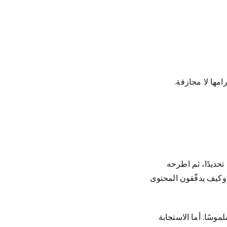
امها لا مجازفة.
تحديدًا، ثم اطرحه
 وكيف يدقّقون المحتوى
وسًا. أما الاستجابة