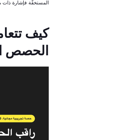
المستخفّة فإشارة ذات م
الحصص ال