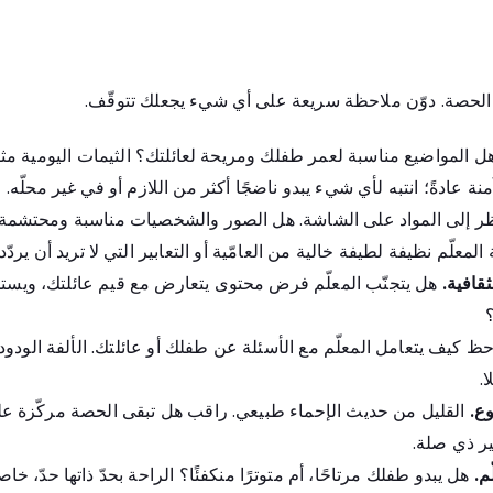
 الحصة. دوّن ملاحظة سريعة على أي شيء يجعلك تتوقّف.
 المواضيع مناسبة لعمر طفلك ومريحة لعائلتك؟ الثيمات اليومية مثل 
ة عادةً؛ انتبه لأي شيء يبدو ناضجًا أكثر من اللازم أو في غير محلّه.
ر إلى المواد على الشاشة. هل الصور والشخصيات مناسبة ومحتشمة 
لمعلّم نظيفة لطيفة خالية من العامّية أو التعابير التي لا تريد أن يرد
ثقافية.
هل يتجنّب المعلّم فرض محتوى يتعارض مع قيم عائلتك، ويستج
؟
ظ كيف يتعامل المعلّم مع الأسئلة عن طفلك أو عائلتك. الألفة الودودة
.
ع.
القليل من حديث الإحماء طبيعي. راقب هل تبقى الحصة مركّزة عل
 ذي صلة.
م.
هل يبدو طفلك مرتاحًا، أم متوترًا منكفئًا؟ الراحة بحدّ ذاتها حدّ، خاص