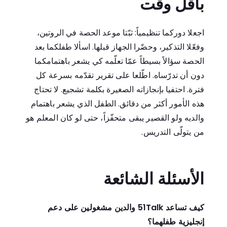
بأقل وقت
اجعلا دوركما تنظيمياً: ثبّتا موعد الحصة في الروتين،
وفعّلا التذكير، وحضّرا الجهاز قبلها. اسألا طفلكما بعد
الحصة سؤالاً بسيطاً عمّا تعلّمه كي يشعر باهتمامكما
دون أن تدرّساه. اطّلعا على تقرير تقدّمه بسرعة كل
فترة. احتفيا بإنجازاته الصغيرة بكلمة تشجيع. لا تحتاج
هذه الأمور أكثر من دقائق. الطفل الذي يشعر باهتمام
والديه ولو القصير يبقى متحفّزاً، حتى لو كان المعلم هو
من يتولّى التدريس.
الأسئلة الشائعة
كيف تساعد 51Talk والدين مشغولين على دعم
إنجليزية طفلهما؟