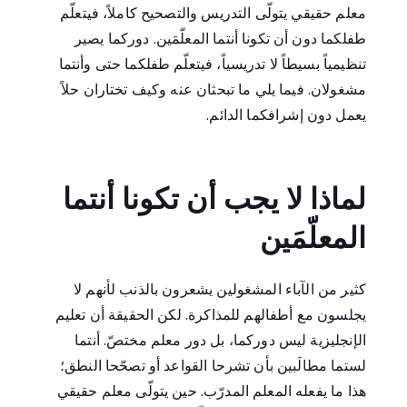
معلم حقيقي يتولّى التدريس والتصحيح كاملاً، فيتعلّم
طفلكما دون أن تكونا أنتما المعلّمَين. دوركما يصير
تنظيمياً بسيطاً لا تدريسياً، فيتعلّم طفلكما حتى وأنتما
مشغولان. فيما يلي ما تبحثان عنه وكيف تختاران حلاً
يعمل دون إشرافكما الدائم.
لماذا لا يجب أن تكونا أنتما
المعلّمَين
كثير من الآباء المشغولين يشعرون بالذنب لأنهم لا
يجلسون مع أطفالهم للمذاكرة. لكن الحقيقة أن تعليم
الإنجليزية ليس دوركما، بل دور معلم مختصّ. أنتما
لستما مطالَبين بأن تشرحا القواعد أو تصحّحا النطق؛
هذا ما يفعله المعلم المدرّب. حين يتولّى معلم حقيقي