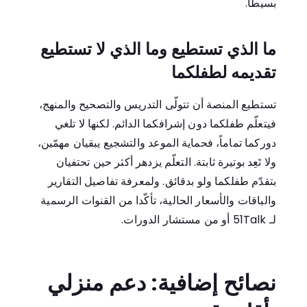
بسيطاً.
ما الذي تستطيع وما الذي لا تستطيع
تقديمه لطفلكما
تستطيع المنصة أن تتولّى التدريس والتصحيح والمنهج،
فيتعلّم طفلكما دون إشرافكما الدائم. لكنها لا تلغي
دوركما تماماً، فحماية الموعد والتشجيع يبقيان مهمّين،
ولا تَعِد بوتيرة ثابتة. التعلّم يزدهر أكثر حين تحتفيان
بتقدّم طفلكما ولو بدقائق. ولمعرفة تفاصيل التقارير
والباقات والأسعار الحالية، تأكّدا من القنوات الرسمية
لـ 51Talk أو من مستشار الدورات.
نصائح إضافية: دعم منزلي