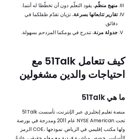
منهج منظّم.
يقود التعلّم دون أن تخطّطا له أنتما.
تقارير تتابعانها بسرعة.
ترَيان تقدّم طفلكما في
دقائق.
جدولة مرنة.
تندرج في يومكما المزدحم بسهولة.
كيف تتعامل 51Talk مع
احتياجات والدين مشغولين
ما هي 51Talk
51Talk منصة تعليم إنجليزي عبر الإنترنت، تأسست
عام 2011 ومدرجة في بورصة NYSE American تحت
الرمز COE، ولها مكتب إقليمي في الرياض. نموذجها
الأساسي حصص مباشرة فردية مع معلم حقيقي، عادةً