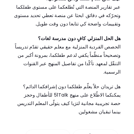
عبر تقارير المنصة التي تُطلعكما على مستوى طفلكما
وتحرّكه في دقائق. ابحثا عن منصة تعطي تحديد مستوى
وتقييمات واضحة كي تتابعا دون وقت طويل.
هل الحل المنزلي كافٍ دون مدرسة لغات؟
الحصص الفردية المنزلية مع معلم حقيقي تقدّم تدريساً
وتصحيحاً منظّماً يكفي لدعم طفلكما، بمرونة أكبر من
التنقّل لمعهد. تأكّدا من تفاصيل المنهج عبر القنوات
الرسمية.
هل تريدان حلاً يعلّم طفلكما دون إشرافكما الدائم؟
يمكنكما
الاطّلاع على منهج 51Talk للأطفال
و
حجز
حصة تجريبية مجانية
لترَيا كيف يتولّى المعلم التدريس
بينما تبقيان مشغولين.