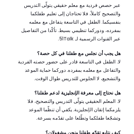
عبر حصص فردية مع معلم حقيقي يتولّى التدريس
والتصحيح كاملاً، فلا تحتاجان إلى تعليم طفلكما
بنفسيكما. الطفل في التاسعة يتفاعل مع معلمه
بمفرده، ودوركما تنظيمي بسيط. تأكّدا من التفاصيل
عبر القنوات الرسمية لـ 51Talk.
هل يجب أن نجلس مع طفلنا في كل حصة؟
لا. الطفل في التاسعة قادر على حضور حصته الفردية
والتفاعل مع معلمه بمفرده. دوركما حماية الموعد
والتشجيع، لا الجلوس للتدريس طوال الوقت.
هل نحتاج إلى معرفة الإنجليزية لدعم طفلنا؟
لا. المعلم الحقيقي يتولّى التدريس والتصحيح، فلا
يلزمكما إتقان الإنجليزية. يكفي أن تنظّما الموعد
وتشجّعا طفلكما وتطّلعا على تقدّمه بسرعة.
كيف نتابع تقدّم طفلنا ونحن مشغولان؟