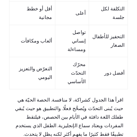
التكلفة لكل
أقل أو خطط
أعلى
جلسة
مجانية
تواصل
التحفيز للأطفال
إنساني
ألعاب ومكافآت
الصغار
ومساءلة
محرّك
التعرّض والتعزيز
أفضل دور
التحدّث
اليومي
الأساسي
اقرأ هذا الجدول كشراكة، لا منافسة. الحصة الحيّة هي
حيث يُبنى التحدّث ويُصحَّح فعلًا. والتطبيق هو حيث يُبقي
طفلك اللغة دافئة في الأيام بين الحصص، فيلتقط
المفردات ويعتاد سماع الإنجليزية. الطفل الذي يستخدم
تطبيقًا فقط كثيرًا ما يفهم أكثر لكنه يظل لا يتحدث.