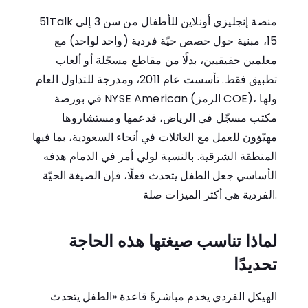
51Talk منصة إنجليزي أونلاين للأطفال من سن 3 إلى
15، مبنية حول حصص حيّة فردية (واحد لواحد) مع
معلمين حقيقيين، بدلًا من مقاطع مسجّلة أو ألعاب
تطبيق فقط. تأسست عام 2011، ومدرجة للتداول العام
في بورصة NYSE American (الرمز COE)، ولها
مكتب مسجّل في الرياض، فدعمها ومستشاروها
مهيّؤون للعمل مع العائلات في أنحاء السعودية، بما فيها
المنطقة الشرقية. بالنسبة لولي أمر في الدمام هدفه
الأساسي جعل الطفل يتحدث فعلًا، فإن الصيغة الحيّة
الفردية هي أكثر الميزات صلة.
لماذا تناسب صيغتها هذه الحاجة
تحديدًا
الهيكل الفردي يخدم مباشرةً قاعدة «الطفل يتحدث