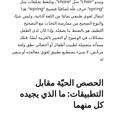
وتبدو “chair” مثل “share”، وتلتقط تجمّعات مثل
“spring” حرف علّة إضافيًا فتصبح “sipring”. هذا
انتقال لغوي طبيعي تمامًا من اللغة الثانية، وليس عيبًا،
والنوع الصحيح من ممارسة التحدّث مع التصحيح
اللطيف هو بالضبط ما يصقله. وإذا كان لدى الطفل
مشكلات في الوضوح أو التعبير بالعربية أيضًا، فتلك
مسألة منفصلة لطبيب أطفال أو أخصائي نطق ولغة
مرخّص، لا شيء يستطيع تطبيق لغوي معالجته أو ينبغي
له.
الحصص الحيّة مقابل
التطبيقات: ما الذي يجيده
كل منهما