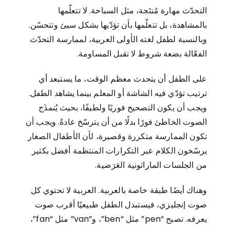
التحدّث مهارة مُنتَجة، مثل السباحة. لا تتعلّمها
بالمشاهدة، بل تتعلّمها بأن تؤدّيها بشكل سيئ وتتحسّن.
وبالنسبة لطفل لغته الأولى العربية، لممارسة التحدّث
الفعّالة بضعة شروط لا تقبل المساومة.
على الطفل أن يتحدث معظم الوقت، ما يستبعد أي
ترتيب تؤدّي فيه الشاشة أو المعلم بينما يشاهد الطفل.
ويجب أن يكون التصحيح فوريًا ولطيفًا، بحيث يُنمذَج
الصوت الخاطئ فورًا بدلًا من أن يترسّخ عادةً. ويجب أن
تكون الممارسة متكررة وقصيرة، لأن الأطفال الصغار
يرسّخون الكلام عبر التكرارات المنتظمة أفضل بكثير
من الجلسات الماراثونية العَرَضية.
وهناك أيضًا طبقة خاصة بالعربية. العربية لا تحتوي كل
صوت إنجليزي، فيستبدل الطفل طبيعيًا أقرب صوت
يعرفه. تصبح “pen” مثل “ben”، و”van” مثل “fan”،