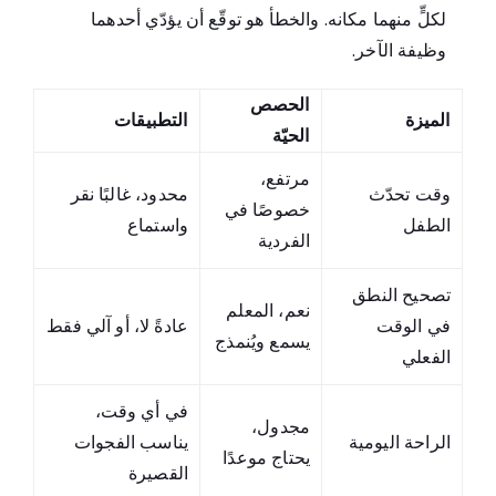
لكلٍّ منهما مكانه. والخطأ هو توقّع أن يؤدّي أحدهما
وظيفة الآخر.
الحصص
الميزة
التطبيقات
الحيّة
مرتفع،
وقت تحدّث
محدود، غالبًا نقر
خصوصًا في
الطفل
واستماع
الفردية
تصحيح النطق
نعم، المعلم
في الوقت
عادةً لا، أو آلي فقط
يسمع ويُنمذج
الفعلي
في أي وقت،
مجدول،
الراحة اليومية
يناسب الفجوات
يحتاج موعدًا
القصيرة