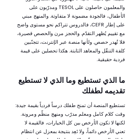
والمعلمون حاصلون على TESOL ومدرّبون على
الأطفال، فالجودة مضمونة لا متفاوتة. والمنهج مبني
على إطار CEFR، فالدروس تتراكم نحو مستوى واضح
مع تقييم يُظهر التقدّم. والحجز مرن والحصص قصيرة،
فلا تُهدر حصص. ولأنها منصة عبر الإنترنت، تتجنّبين
كلفة التنقّل والمعاهد الثابتة. هكذا تحصلين على قيمة
فردية حقيقية.
ما الذي تستطيع وما الذي لا تستطيع
تقديمه لطفلك
تستطيع المنصة أن تمنح طفلك درساً فردياً بقيمة جيدة:
وقت كلام كامل ومعلم مدرّب ومنهج منظّم ومرونة.
لكنها لا تكون الأرخص بين كل الخيارات، فالقيمة لا
تعني الأرخص دائماً، ولا تَعِد بنتيجة بمعزل عن انتظام