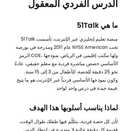
الدرس الفردي المعقول
ما هي 51Talk
51Talk منصة تعليم إنجليزي عبر الإنترنت، تأسست
عام 2011 ومدرجة في بورصة NYSE American تحت
الرمز COE، ولها مكتب إقليمي في الرياض. نموذجها
الأساسي حصص مباشرة فردية مع معلم حقيقي، عادةً
نحو 25 دقيقة للحصة، للأطفال من 3 إلى 15 سنة.
وكون نموذجها الأساسي فردياً عبر الإنترنت هو ما يتيح
قيمة جيدة في درس واحد لواحد.
لماذا يناسب أسلوبها هذا الهدف
لأن كل حصة فردية، يتكلّم فيها طفلك طوال الوقت،
فقيمة كل دقيقة عالية لا مهدورة في انتظار الدور.