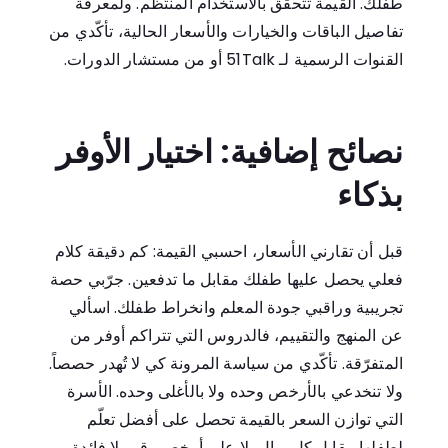
طفلك. القيمة تتحقّق بالاستخدام المنتظم. ولمعرفة
تفاصيل الباقات والخيارات والأسعار الحالية، تأكّدي من
القنوات الرسمية لـ 51Talk أو من مستشار الدورات.
نصائح إضافية: اختيار الأوفر
بذكاء
قبل أن تقارني الأسعار، احسبي القيمة: كم دقيقة كلام
فعلي يحصل عليها طفلك مقابل ما تدفعين. جرّبي حصة
تجريبية وراقبي جودة المعلم وانخراط طفلك. اسألي
عن المنهج والتقييم، فالدروس التي تتراكم أوفر من
المتفرّقة. تأكّدي من سياسة المرونة كي لا تُهدر حصصاً.
ولا تنخدعي بالأرخص وحده ولا بالأغلى وحده. الأسرة
التي توازن السعر بالقيمة تحصل على أفضل تعلّم
لطفلها مقابل كل ريال، لا على أرخص رقم بلا فائدة.