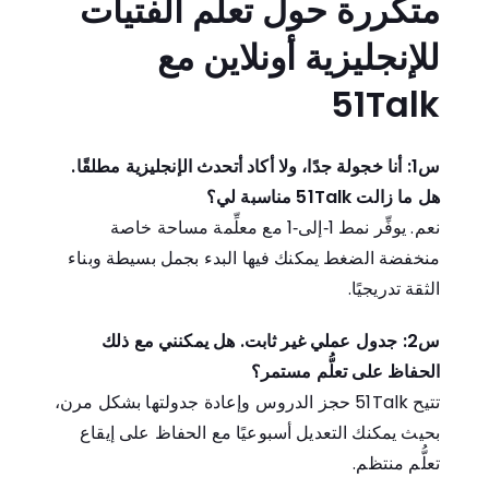
متكررة حول تعلُّم الفتيات
للإنجليزية أونلاين مع
51Talk
س1: أنا خجولة جدًا، ولا أكاد أتحدث الإنجليزية مطلقًا.
هل ما زالت 51Talk مناسبة لي؟
نعم. يوفِّر نمط 1‑إلى‑1 مع معلِّمة مساحة خاصة
منخفضة الضغط يمكنك فيها البدء بجمل بسيطة وبناء
الثقة تدريجيًا.
س2: جدول عملي غير ثابت. هل يمكنني مع ذلك
الحفاظ على تعلُّم مستمر؟
تتيح 51Talk حجز الدروس وإعادة جدولتها بشكل مرن،
بحيث يمكنك التعديل أسبوعيًا مع الحفاظ على إيقاع
تعلُّم منتظم.