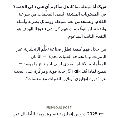
س3: أنا مبتدئة تمامًا. هل سأفهم أي شيء في الحصة؟
في المستويات المبتدئة، تُبطئ المعلِّمات من سرعة
الكلام، ويستخدمن لغة بسيطة ووسائل بصرية وأمثلة
واضحة. لن يُتوقَّع منك فهم كل شيء فورًا؛ الهدف هو
التقدم الثابت المدعوم.
من خلال فهم كيفية تطوُّر صناعة تعلُّم الإنجليزية عبر
الإنترنت وما تحتاجه الفتيات تحديدًا — الأمان،
المعلِّمات، الانتباه الفردي 1‑إلى‑1، ونتائج ملموسة —
يتضح لماذا تُعَد 51Talk إجابة قوية ومركَّزة على البحث
عن “دورة إنجليزي أونلاين للفتيات مع معلمات”.
PREVIOUS POST
2025 دروس إنجليزية قصيرة يومية للأطفال عبر