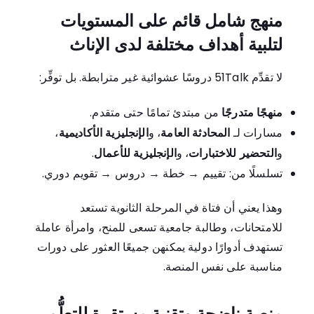
منهج شامل قائم على المستويات
لتلبية أهداف مختلفة لدى الإناث
لا تقدِّم 51Talk دروسًا عشوائية غير مترابطة. بل توفِّر:
منهجًا متدرجًا
من مبتدئ تمامًا حتى متقدم.
مسارات لـ
المحادثة العامة
، و
الإنجليزية الأكاديمية
،
و
التحضير للاختبارات
، و
الإنجليزية للأعمال
.
تسلسلًا من: تقييم → خطة → دروس → تقويم دوري.
وهذا يعني أن فتاة في المرحلة الثانوية تستعد
للامتحانات، وطالبة جامعية تسعى للمنح، وامرأة عاملة
تستهدف أدوارًا دولية يمكنهن جميعًا العثور على دورات
مناسبة على نفس المنصة.
منصة ناضجة وتقنية مستقرة للتعلُّم