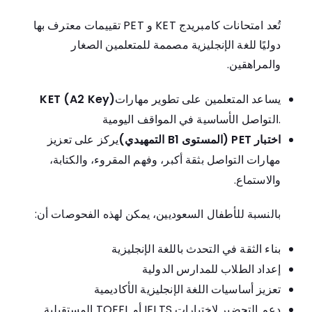
تُعد امتحانات كامبريدج KET و PET تقييمات معترف بها
دوليًا للغة الإنجليزية مصممة للمتعلمين الصغار
والمراهقين.
يساعد المتعلمين على تطوير مهارات
KET (A2 Key)
التواصل الأساسية في المواقف اليومية.
اختبار PET (المستوى B1 التمهيدي)
يركز على تعزيز
مهارات التواصل بثقة أكبر، وفهم المقروء، والكتابة،
والاستماع.
بالنسبة للأطفال السعوديين، يمكن لهذه الفحوصات أن:
بناء الثقة في التحدث باللغة الإنجليزية
إعداد الطلاب للمدارس الدولية
تعزيز أساسيات اللغة الإنجليزية الأكاديمية
دعم التحضير لاختبارات IELTS أو TOEFL المستقبلية