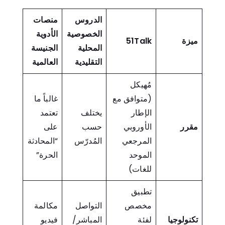
الدروس
منصات
الخصوصية
الأدوية
ميزة
51Talk
المحلية
الجنيسة
التقليدية
العالمية
مُهيكل
(متوافق مع
غالباً ما
الإطار
يختلف
تعتمد
مقرر
الأوروبي
حسب
على
المرجعي
المُدرّس
“المحادثة
الموحد
الحرة”
للغات)
تطبيق
مخصص
التواصل
مكالمة
تكنولوجيا
لفئة
المباشر/
فيديو