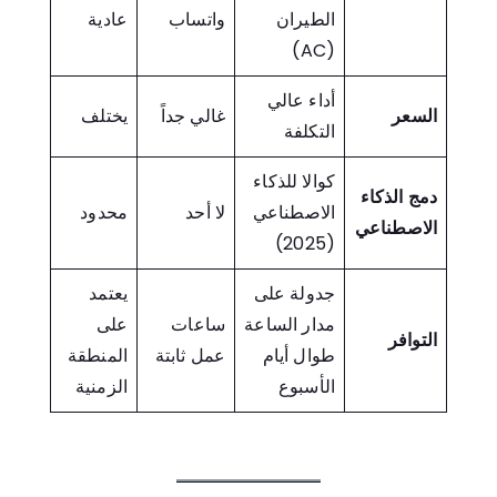
الطيران
واتساب
عادية
(AC)
أداء عالي
السعر
غالي جداً
يختلف
التكلفة
كوالا للذكاء
دمج الذكاء
الاصطناعي
لا أحد
محدود
الاصطناعي
(2025)
جدولة على
يعتمد
مدار الساعة
ساعات
على
التوافر
طوال أيام
عمل ثابتة
المنطقة
الأسبوع
الزمنية