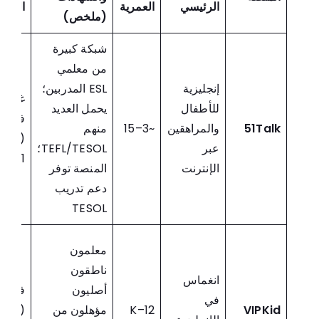
الرئيسي
العمرية
الفص
(ملخص)
شبكة كبيرة
من معلمي
إنجليزية
ESL المدربين؛
غالباً
للأطفال
يحمل العديد
فردي
51Talk
والمراهقين
~3–15
منهم
(1-
عبر
TEFL/TESOL؛
on-1)
الإنترنت
المنصة توفر
دعم تدريب
TESOL
معلمون
ناطقون
انغماس
أصليون
فردي
في
VIPKid
K–12
مؤهلون من
(1-