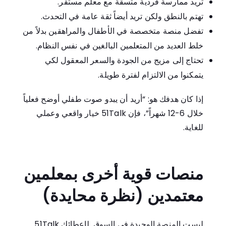
تريد ممارسة فردية متسقة مع معلم مستقر.
تهتم بالنطق ولكن تريد أيضاً ثقة عامة في التحدث.
تفضل منصة متخصصة في الأطفال والمراهقين بدلاً من
خلط العديد من المتعلمين البالغين في نفس النظام.
تحتاج إلى مزيج من الجودة والسعر المعقول لكي
يتمكنوا من الالتزام لفترة طويلة.
إذا كان هدفك هو: “أريد أن يبدو صوت طفلي أوضح فعلياً
خلال 6-12 شهراً”، فإن 51Talk خيار واقعي وعملي
للغاية.
منصات قوية أخرى بمعلمين
معتمدين (نظرة محايدة)
51Talk ليست المنصة الوحيدة في السوق. لإعطائك