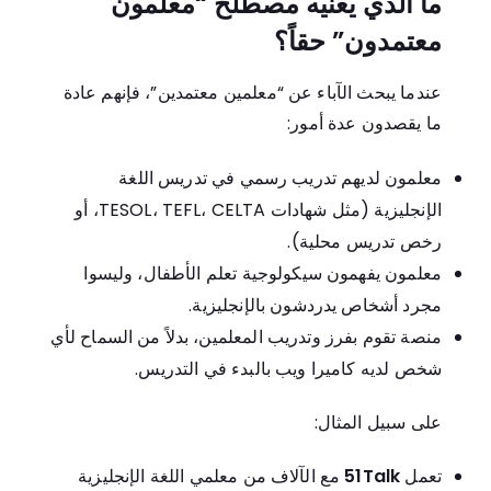
ما الذي يعنيه مصطلح “معلمون
معتمدون” حقاً؟
عندما يبحث الآباء عن “معلمين معتمدين”، فإنهم عادة
ما يقصدون عدة أمور:
معلمون لديهم تدريب رسمي في تدريس اللغة
الإنجليزية (مثل شهادات TESOL، TEFL، CELTA، أو
رخص تدريس محلية).
معلمون يفهمون سيكولوجية تعلم الأطفال، وليسوا
مجرد أشخاص يدردشون بالإنجليزية.
منصة تقوم بفرز وتدريب المعلمين، بدلاً من السماح لأي
شخص لديه كاميرا ويب بالبدء في التدريس.
على سبيل المثال:
تعمل
51Talk
مع الآلاف من معلمي اللغة الإنجليزية