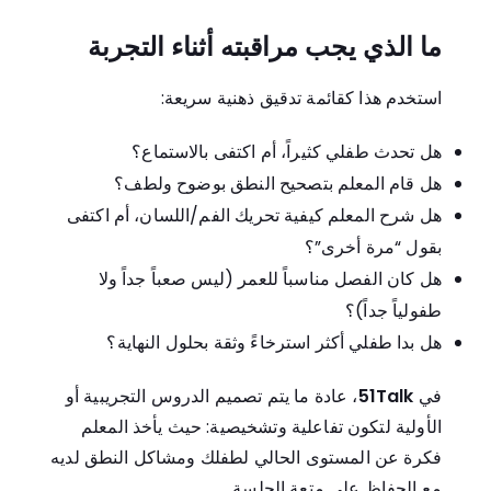
ما الذي يجب مراقبته أثناء التجربة
استخدم هذا كقائمة تدقيق ذهنية سريعة:
هل تحدث طفلي كثيراً، أم اكتفى بالاستماع؟
هل قام المعلم بتصحيح النطق بوضوح ولطف؟
هل شرح المعلم كيفية تحريك الفم/اللسان، أم اكتفى
بقول “مرة أخرى”؟
هل كان الفصل مناسباً للعمر (ليس صعباً جداً ولا
طفولياً جداً)؟
هل بدا طفلي أكثر استرخاءً وثقة بحلول النهاية؟
في
51Talk
، عادة ما يتم تصميم الدروس التجريبية أو
الأولية لتكون تفاعلية وتشخيصية: حيث يأخذ المعلم
فكرة عن المستوى الحالي لطفلك ومشاكل النطق لديه
مع الحفاظ على متعة الجلسة.