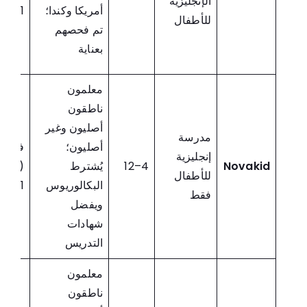
الإنجليزية
أمريكا وكندا؛
on-1)
للأطفال
تم فحصهم
بعناية
معلمون
ناطقون
أصليون وغير
مدرسة
أصليون؛
فردي
إنجليزية
Novakid
4–12
يُشترط
(1-
للأطفال
البكالوريوس
on-1)
فقط
ويفضل
شهادات
التدريس
معلمون
ناطقون