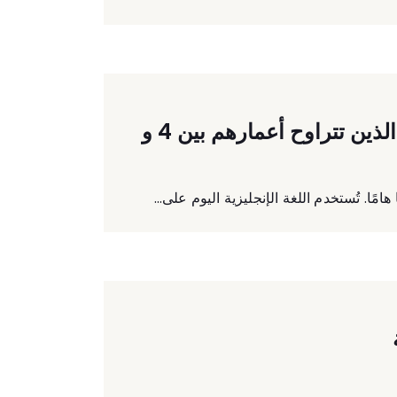
دروس تفاعلية موصى بها في اللغة الإنجليزية للمبتدئين الناطقين باللغة العربية الذين تتراوح أعمارهم بين 4 و
ًا. تُستخدم اللغة الإنجليزية اليوم على...